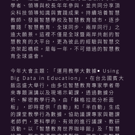
學者、領導與校長年年參與，並共同分享頂
尖科技領導知識與實踐成果。持續培養智慧
教師、發展智慧學校及智慧教育城市，逐步
實踐「智慧教育‧全球同步‧兩岸同行」之
遠大願景。這裡不僅是全球暨兩岸共創的智
慧教育的大平台，更為彼此的經驗與智慧交
流架起橋樑，是每一年，不可錯過的智慧教
育全球盛會。
今年大會主題：「運用教學大數據￭ Using
Big Data in Education」，在台北國賓大
飯店盛大舉行，由多位智慧教育專家學者帶
來專題演講以及現場示範課，透過數據分
析、解密教學行為，由「蘇格拉底分析面
板」，即時提供「自動」和「半自動」生成
的課堂教學行為數據，協助議課專家與聽課
老師們，更科學的、有效的進行議課、教研
活動。以「智慧教育世界咖啡館」及「智慧