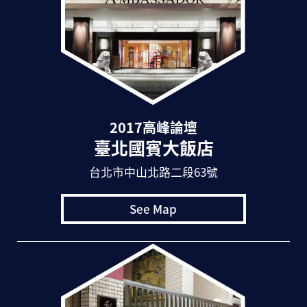
教師們主動組成委員會，擬定「登山計
劃」將智慧教室檢核目標分為五階段，如
同破關卡遊戲一樣，運用認證獎勵，讓老
師們彼此激勵、學習，精進自我的專業成
長，再以這樣積極的心態給學生們更不一
樣的課堂體驗。
2017高峰論壇
好的政策影響著團隊的成果，大有國
臺北國賓大飯店
中陳家祥校長提出科技領導理念5原則，以
具體作法凝聚教師團隊力，智慧教育不再
台北市中山北路二段63號
是單打獨鬥，不論在心態上或實際操作
上，都起了相當大的關鍵效果。11月10日
See Map
陳家祥校長也將現身說法，把學校發展智
慧教師、提煉智慧模式、開展智慧課堂的
成功經驗與成果總結對外分享，大會也將
舉辦TBL團隊合作學習智慧工作坊，鼓勵
全球智慧教師交流寶貴教學經驗，促進科
技在課堂上的應用，推廣智慧教育。