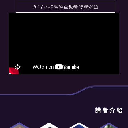
2017 科技領導卓越獎 得獎名單
講 者 介 紹
Previous
N