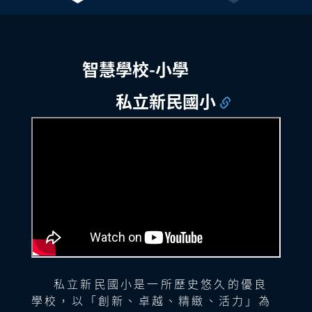
六年級自然
臺北市私立新民
自然
八年級數學
桃園市立龍潭國
多功能
《哇！二氧化碳，原
小學
教室
《大家一起來貼磁
中
智慧教
來如此！》
陳姿吟老師
1
磚》
林玉君老師
室
09:30
智慧學校-小學
|
五年級美術
臺北市私立新民
美術
馬來西亞檳城大
10:10
私立新民國小
《猜猜我是誰──掌
小學
教室
七年級生物
山腳日新獨立中
美術教
中戲欣賞》
鐘碧惠老師
2
《群集的結構》
學
室1
黃順國老師
臺北市私立新民
09:30
二年級數學
小學
二忠
成都市天府新區
|
《魔法數字遊樂園》
七年級語文
美術教
10:10
黃淑玲老師
華陽三中
《望岳》
室2
張夢婷老師
臺北市私立新民
四年級語文
小學
四愛
桃園市立大有國
《特別的滋味》
八年級地理
李依凡老師
中
視聽館
《關‧隘》
私立新民國小是一所歷史悠久的優良
楊雅婷老師
學校，以「創新、卓越、精緻、活力」為
一年級數學
成都師範銀都紫