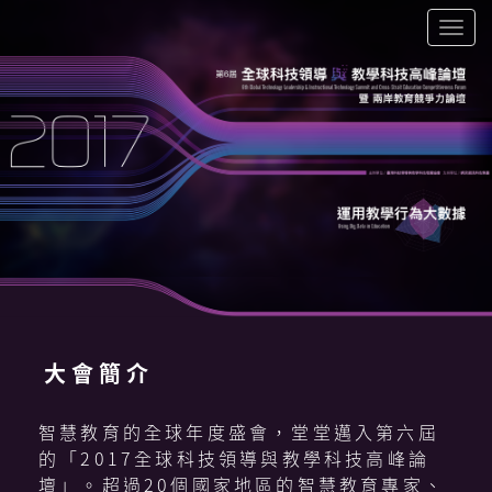
Togg
navi
大 會 簡 介
智慧教育的全球年度盛會，堂堂邁入第六屆
的「2017全球科技領導與教學科技高峰論
壇」。超過20個國家地區的智慧教育專家、