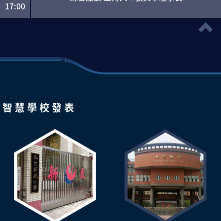
17:00
時間
主題
主講人
地點
時間
主題
主講人
地點
08:00
08:00
綜合
報到
報到
視聽館
|
|
教室
智 慧 學 校 發 表
08:40
08:30
臺北市私立新民
桃園市立大有國
08:40
08:30
綜合
智慧學校成果發表
小學
智慧學校成果發表
中
視聽館
|
|
教室
09:20
09:15
潘良惜校長
陳家祥校長
臺北市私立新民
海倫市國際雙語
五年級英語
綜合
七年級地理
小學
學校
視聽館
《Mexico》
教室
《地圖的閱讀》
林以媜老師
趙揚老師