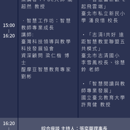
超然 教授
起飛雲端」
臺北市私立新民小
學 潘良惜 校長
‧智慧工作坊：智慧
15:00
教師專業成長
|
講師:
・「志清I共好 遠
16:20
臺灣科技領導與教學
距智慧教室聯盟五
科技發展協會
共模式」
資深顧問 梁仁楷 博
臺北市志清國小
士
李雪鳳校長、徐慧
醍摩豆智慧教育專家
鈴 老師
劉彬
・「智慧閱讀與教
師專業發展」
國立臺北教育大學
許育健 教授
16:20
綜合座談 主持人：張奕華理事長
|