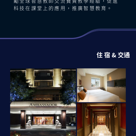
勵全球智慧教師交流寶貴教學經驗，促進
頒發感謝狀、午餐
|
場
科技在課堂上的應用，推廣智慧教育。
13:15
TBL團隊合作學習智慧工作坊：群體學
13:15
主會
智慧學校-中學
習，決策智慧
|
場
16:00
講師：許大偉老師
桃園市立大有國中
住 宿 & 交通
桃園作為台灣智慧城市之代表，在
2017年提出「智慧城市旗艦計畫」，於城