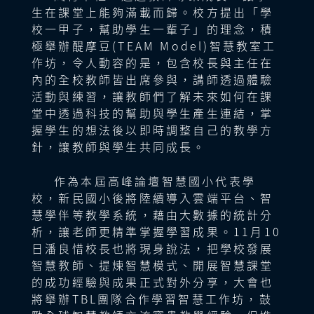
生在課堂上能夠滿載而歸。校方提出「學
頒發感謝狀、午餐
視聽館
|
|
13:30
11:00
校一甲子，幫助學生一輩子」的理念，積
成都高新新城學
二年級語文
極舉辦醍摩豆(TEAM Model)智慧教室工
校
二忠
TBL團隊合作學習智慧工作坊：群體學
《植物媽媽有辦法》
13:30
作坊，令人動容的是，包含校長與主任在
唐潔老師
習，決策智慧
視聽館
內的全校教師皆出席參與，講師透過體驗
|
16:30
活動與練習，讓教師們了解未來如何在課
講師：林玉君老師
四年級英語
臺北市私立新民
堂中透過科技的幫助與學生產生連結，掌
《The Lifecycle of a
小學
四愛
握學生的想法後以即時調整自己的教學方
Pumpkin/Soil》
David老師
針，讓教師與學生共同成長。
成都市天府新區
英語
作為本屆高峰論壇智慧國小代表學
二年級語文
天府第五小學
教室
校，新民國小後將陸續導入雲端平台、智
《比本領》
程皎老師
1
慧學伴等教學系統，藉由大數據的統計分
析，讓老師更精準掌握學習成果。11月10
11:10
日潘良惜校長也將現身說法，把學校發展
智慧課堂議課討論
主會
綜合教室
|
智慧教師、提煉智慧模式、開展智慧課堂
綜合座談
場
11:50
的成功經驗與成果正式對外分享，大會也
將舉辦TBL團隊合作學習智慧工作坊，鼓
11:50
主會