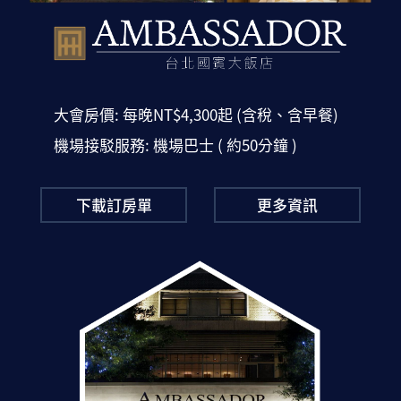
市發展策略上穩定向前邁進，而談到桃園
的智慧校園，不能不提桃園市立大有國
中，它正以想像不到的速度，翻轉我們對
教育的看法。
大會房價: 每晚NT$4,300起 (含稅、含早餐)
2016年8月份開始逐步導入醍摩豆
(TEAM Model)智慧教室支持系統，至今
機場接駁服務: 機場巴士 ( 約50分鐘 )
不到一年的時間，超過80%的老師都改變
了上課的方式，超過90%的課堂，已經能
常態化運用智慧教學系統，由於成效顯
下載訂房單
更多資訊
著，連芬蘭赫爾辛基教育局長都蒞臨參訪
交流。2017年進行全校導入，已經建置
50間智慧教室，也在國中會考中展現出亮
眼成績，足見大有國中推動智慧教育的模
式是值得它校做為借鏡。
「一個人走得快，一群人才能夠走得
遠。」為激起老師們對於智慧教室的學習
動機，大有國中熟悉智慧教室支持系統的