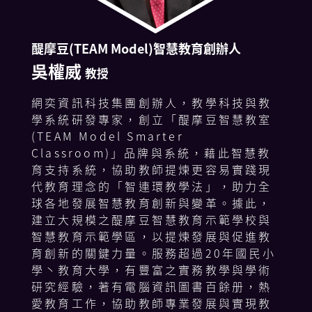
醍摩豆(TEAM Model)智慧教育創辦人
吳權威
校長
校長
校長
老師
教授
教授
教授
教授
老師
校長
校長
校長
校長
教授
網奕資訊科技集團創辦人，教學科技與教
博士
學系統研發專家，創立「醍摩豆智慧教室
(TEAM Model Smarter
Classroom)」品牌與系統，藉此智慧教
育支持系統，協助教師提煉更容易實踐現
代教育理念的「智連環教學法」，助力全
球各地發展智慧教育創新與變革。據此，
建立大規模之醍摩豆智慧教育示範學校與
智慧教育示範學區，以提煉發展與促進教
育創新的關鍵力量。服務超過20年國民小
學丶教育大學，有豐富之實務教學與學術
研究經驗，著有電腦資訊圖書百餘册，熱
愛教育工作，協助教師專業發展與實現教