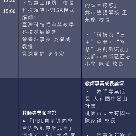
・智慧工作坊－校長
的課堂樣態」
|
科技領導i-VISA模式
15:00
錦市雙語學校 王
講師:
永慶 校長
臺灣科技領導與教學
科技發展協會
・「科技為“三
榮譽理事長 吳權威
主”添翼，“智
教授
慧”為創新賦能」
資深顧問 陳彥宏
成都市高新區西芯
小學 陳曦 校長
教師專業成長論壇
・「教師專業成
長-大有國中登山
計畫」
教師專業咖啡館
桃園市立大有國中
陳家祥 校長
➢「PBL自主導向學
習與教師專業成長」
演講者：PBL大師 關
・「智慧當新歡 E