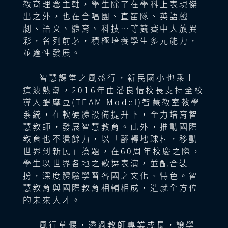
教育理念主軸，學生除了在學科上表現傑
《亂七八糟的魔女之
藤小學
一仁
黑龍江省富錦市
多功能
七年級數學
出之外，也在合唱團、直笛隊、英語戲
城》
馮蓮老師
雙语中学
智慧教
《10.1統計調查》
劇、語文、體育、科技…等競賽中大放異
劉鑫磊老師
室
彩，名列前茅，積極培養學生多元能力，
10:20
英語
四年級綜合
桃園市桃園國小
並適性發展。
|
教室
九年級英語
11:05
《節慶Go!》
郭宿珍老師
1
《Spiders Are
新北市格致中學
美術教
智慧課堂之風盛行，新民國小也乘上
Served as Food
黃馨慧老師
室1
這波熱潮，2016年由潘良惜校長支持全校
成都高新區西芯
Here》
導入醍摩豆(TEAM Model)智慧教室教學
五年級語文
綜合
小學
系統，在軟硬體設備提升下，全力培育智
《姓名密碼》
教室
許曉琴老師
七年級自然
桃園市立青埔國
慧教師，發展智慧教育。此外，推動國際
美術教
《檢索表的認識與
民中學
教育也不遺餘力，以「翻轉地球村，移動
室2
成都師範銀都小
自然
世界到新民」為題，在60周年校慶之際，
應用》
賴潁維老師
六年級資訊
學
教室
學生以世界各地之歌舞表演，並配合裝
《智能提示器》
冰潔老師
1
扮，深度體驗學習各國之文化、特色。智
智慧課堂議課討論
桃園市立大有國
11:15
慧教育與國際教育相輔相成，造就全方位
(分享聽課心得)、
中
視聽館
|
11:55
美術
的未來人才。
綜合座談
陳家祥校長
五年級數學
容閎學校
教室
《找次品》
樂雲老師
風行草偃，透過教師專業成長，讓學
11:55
10:20
2