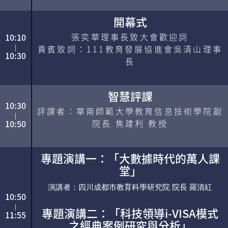
開幕式
張奕華理事長致大會歡迎詞
10:10
貴賓致詞：111教育發展協進會吳清山理事
|
10:30
長
智慧評課
10:30
評課者：華南師範大學教育信息技術學院副
|
院長 焦建利 教授
10:50
專題演講一：「大數據時代的萬人課
堂」
演講者：四川成都市教育科學研究院 院長 羅清紅
10:50
|
專題演講二：「科技領導i-VISA模式
11:55
之經典案例研究與分析」